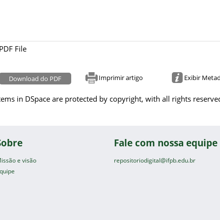
PDF File
Imprimir artigo
Exibir Meta
Download do PDF
tems in DSpace are protected by copyright, with all rights reserve
Sobre
Fale com nossa equipe
issão e visão
repositoriodigital@ifpb.edu.br
quipe