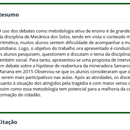
Resumo
 uso dos debates como metodologia ativa de ensino é de grande 
a disciplina de Mecânica dos Solos, tendo em vista o conteúdo m
ritmética, muitos alunos sentem dificuldade de acompanhar a mat
otidiano. Logo, o objetivo do trabalho ora apresentado é cond
s alunos pesquisem, questionem e discutam o tema da disciplina
ambém social. Para tanto, apresentou-se uma proposta de inter
m debate sobre a hipótese de reabertura da mineradora Samarco
ariana em 2015 Observou-se que os alunos consideraram que o 
 serem mais participativos nas aulas. Após as atividades, os di
uanto à situação dos atingidos pela tragédia e com maior senso c
ssim como essa metodologia tem potencial para a melhoria da co
ormação do cidadão.
Citação