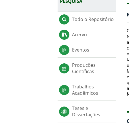
PESQUISA
Todo o Repositório
O
Acervo
N
a
c
Eventos
o
t
Produções
u
M
Científicas
e
q
Trabalhos
a
Acadêmicos
f
Teses e
Dissertações