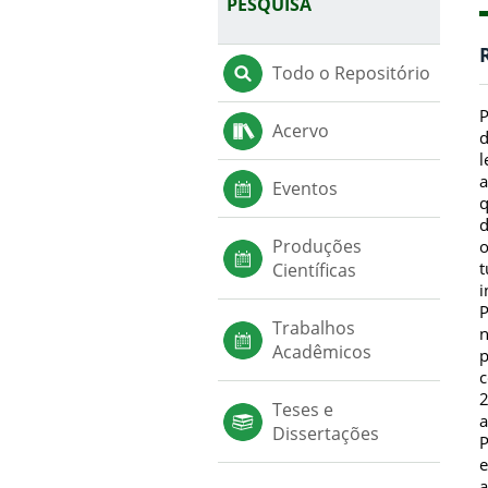
PESQUISA
Todo o Repositório
P
Acervo
d
l
a
Eventos
q
d
Produções
o
t
Científicas
i
P
Trabalhos
n
Acadêmicos
p
c
2
Teses e
a
Dissertações
P
e
a