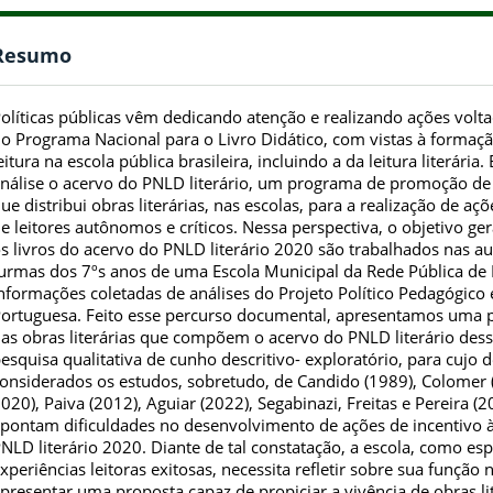
Resumo
olíticas públicas vêm dedicando atenção e realizando ações voltad
o Programa Nacional para o Livro Didático, com vistas à formaçã
eitura na escola pública brasileira, incluindo a da leitura literári
nálise o acervo do PNLD literário, um programa de promoção de le
ue distribui obras literárias, nas escolas, para a realização de 
e leitores autônomos e críticos. Nessa perspectiva, o objetivo ge
s livros do acervo do PNLD literário 2020 são trabalhados nas a
urmas dos 7ºs anos de uma Escola Municipal da Rede Pública de 
nformações coletadas de análises do Projeto Político Pedagógico
ortuguesa. Feito esse percurso documental, apresentamos uma 
as obras literárias que compõem o acervo do PNLD literário dessa
esquisa qualitativa de cunho descritivo- exploratório, para cuj
onsiderados os estudos, sobretudo, de Candido (1989), Colomer (
020), Paiva (2012), Aguiar (2022), Segabinazi, Freitas e Pereira (
pontam dificuldades no desenvolvimento de ações de incentivo à 
NLD literário 2020. Diante de tal constatação, a escola, como e
xperiências leitoras exitosas, necessita refletir sobre sua funçã
presentar uma proposta capaz de propiciar a vivência de obras l