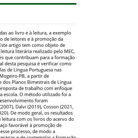
as ao livro e à leitura, a exemplo
o de leitores e à promoção da
a. Este artigo tem como objeto de
itura literária realizado pelo MEC,
ações que contribuam para a formação
ral desta pesquisa é verificar como
ulas de Língua Portuguesa nas
Mogeiro-PB, a partir de
 e dos Planos Bimestrais de Língua
proposta de trabalho com enfoque
 escola. O método utilizado foi a
o desenvolvimento foram
2007), Dalvi (2019), Cosson (2021,
2020). De modo geral, os resultados
leitura com os livros do acervo do
spaço favorável à promoção de
o nesse processo, de modo a
iterárias e de contemplar a formação