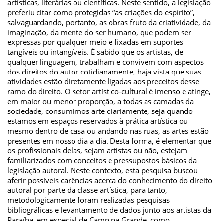
artísticas, literárias ou científicas. Neste sentido, a legislação
preferiu citar como protegidas “as criações do espírito”,
salvaguardando, portanto, as obras fruto da criatividade, da
imaginação, da mente do ser humano, que podem ser
expressas por qualquer meio e fixadas em suportes
tangíveis ou intangíveis. É sabido que os artistas, de
qualquer linguagem, trabalham e convivem com aspectos
dos direitos do autor cotidianamente, haja vista que suas
atividades estão diretamente ligadas aos preceitos desse
ramo do direito. O setor artístico-cultural é imenso e atinge,
em maior ou menor proporção, a todas as camadas da
sociedade, consumimos arte diariamente, seja quando
estamos em espaços reservados à prática artística ou
mesmo dentro de casa ou andando nas ruas, as artes estão
presentes em nosso dia a dia. Desta forma, é elementar que
os profissionais delas, sejam artistas ou não, estejam
familiarizados com conceitos e pressupostos básicos da
legislação autoral. Neste contexto, esta pesquisa buscou
aferir possíveis carências acerca do conhecimento do direito
autoral por parte da classe artística, para tanto,
metodologicamente foram realizadas pesquisas
bibliográficas e levantamento de dados junto aos artistas da
Paraíba, em especial de Campina Grande, como