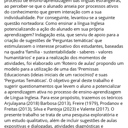
processo de ensino-aprendizagem das línguas estrangeiras,
ao perceber-se que o alunado anseia por processos ativos
do conhecimento que gerem interação com a sua
individualidade. Por conseguinte, levantou-se a seguinte
questão norteadora: Como ensinar a língua Inglesa
potencializando a ação do alunado em sua própria
aprendizagem? Indagação esta, que serviu de apoio para a
criação de sugestões de ‘Perguntas temáticas’ que
estimulassem o interesse proativo dos estudantes, baseadas
na quadra ‘família - sustentabilidade - saberes - valores
humanitários’ e para a realização dos momentos de
atividades, foi elaborado um ‘Roteiro de aulas’ propondo um
modelo para a utilização de uma das ‘Premissas
Educacionais (ideias iniciais de um raciocínio)’ e suas
‘Perguntas Temáticas’. O objetivo geral deste trabalho é
sugerir questionamentos que levem o aluno a potencializar
a aprendizagem ativa no processo de ensino-aprendizagem
de Língua Inglesa. Para esse propósito, trazemos os teóricos
Arjulayana (2018) Barbosa (2013), Freire (1979), Prodanov e
Freitas (2013), Silva e Pantoja (2023) e Valente (2017). O
presente trabalho se trata de uma pesquisa exploratória e
um estudo qualitativo, além de incluir sugestões de aulas
expositivas e dialogadas, atividades diagnósticas e