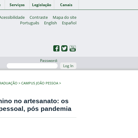
e
Serviços
Legislação
Canais
Acessibilidade
Contraste
Mapa do site
Português
English
Español
Password:
Log In
GRADUAÇÃO
CAMPUS JOÃO PESSOA
ino no artesanato: os
 pessoal, pós pandemia