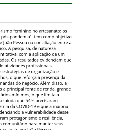
rismo feminino no artesanato: os
al, pós-pandemia", tem como objetivo
e João Pessoa na conciliação entre a
co. A pesquisa, de natureza
antitativa, com a aplicação de um
radas. Os resultados evidenciam que
o atividades profissionais,
e estratégias de organização e
lhos, o que reforça a presença da
mandas do negócio. Além disso, a
 a principal fonte de renda, grande
lários mínimos, o que limita a
-se ainda que 54% precisaram
demia da COVID-19 e que a maioria
idenciando a vulnerabilidade desse
ram protagonismo e resiliência,
io comunitário para manter seus
rtesanato em João Pessoa