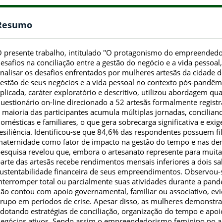
Resumo
 presente trabalho, intitulado "O protagonismo do empreendedo
esafios na conciliação entre a gestão do negócio e a vida pesso
nalisar os desafios enfrentados por mulheres artesãs da cidade d
estão de seus negócios e a vida pessoal no contexto pós-pandêmi
plicada, caráter exploratório e descritivo, utilizou abordagem qu
uestionário on-line direcionado a 52 artesãs formalmente regist
 maioria das participantes acumula múltiplas jornadas, conciliand
omésticas e familiares, o que gera sobrecarga significativa e exig
esiliência. Identificou-se que 84,6% das respondentes possuem fi
aternidade como fator de impacto na gestão do tempo e nas de
esquisa revelou que, embora o artesanato represente para muitas
arte das artesãs recebe rendimentos mensais inferiores a dois sa
ustentabilidade financeira de seus empreendimentos. Observou
nterromper total ou parcialmente suas atividades durante a pan
ão contou com apoio governamental, familiar ou associativo, ev
rupo em períodos de crise. Apesar disso, as mulheres demonstra
dotando estratégias de conciliação, organização do tempo e apo
egócios ativos. Sendo assim o empreendedorismo feminino no a