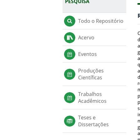
PESQUISA
Todo o Repositório
O
Acervo
d
a
g
Eventos
a
q
Produções
a
d
Científicas
r
m
Trabalhos
p
Acadêmicos
p
s
i
Teses e
n
Dissertações
g
a
n