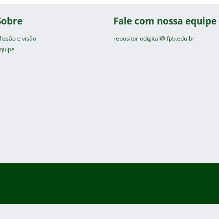
Sobre
Fale com nossa equipe
issão e visão
repositoriodigital@ifpb.edu.br
quipe