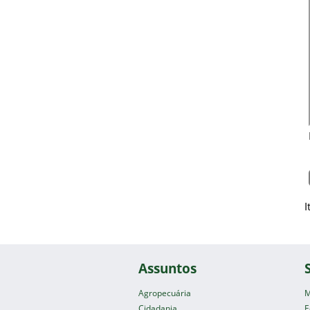
I
Assuntos
Agropecuária
M
Cidadania
E