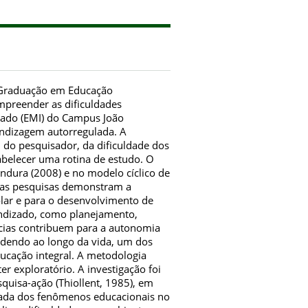
-Graduação em Educação
ompreender as dificuldades
rado (EMI) do Campus João
endizagem autorregulada. A
l do pesquisador, da dificuldade dos
abelecer uma rotina de estudo. O
andura (2008) e no modelo cíclico de
jas pesquisas demonstram a
lar e para o desenvolvimento de
endizado, como planejamento,
cias contribuem para a autonomia
endendo ao longo da vida, um dos
ducação integral. A metodologia
er exploratório. A investigação foi
squisa-ação (Thiollent, 1985), em
ada dos fenômenos educacionais no