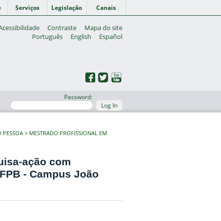
e
Serviços
Legislação
Canais
Acessibilidade
Contraste
Mapa do site
Português
English
Español
Password:
Log In
O PESSOA
MESTRADO PROFISSIONAL EM
uisa-ação com
 IFPB - Campus João