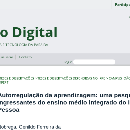
Particip
o Digital
A E TECNOLOGIA DA PARAÍBA
 usuário
Contato
Login
TESES E DISSERTAÇÕES
TESES E DISSERTAÇÕES DEFENDIDAS NO IFPB
CAMPUS JOÃ
OFEPT
Autorregulação da aprendizagem: uma pesq
ingressantes do ensino médio integrado do
Pessoa
obrega, Genildo Ferreira da