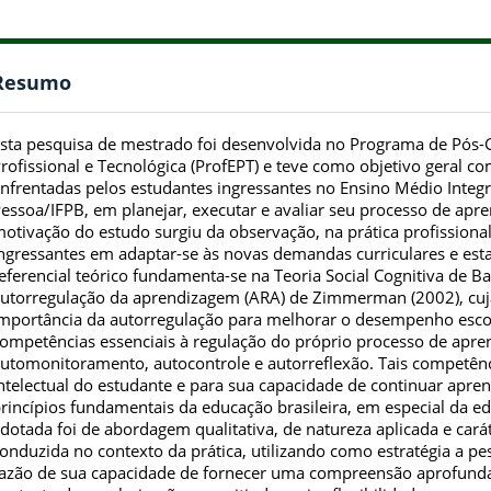
Resumo
sta pesquisa de mestrado foi desenvolvida no Programa de Pós
rofissional e Tecnológica (ProfEPT) e teve como objetivo geral c
nfrentadas pelos estudantes ingressantes no Ensino Médio Integ
essoa/IFPB, em planejar, executar e avaliar seu processo de apr
otivação do estudo surgiu da observação, na prática profissiona
ngressantes em adaptar-se às novas demandas curriculares e est
eferencial teórico fundamenta-se na Teoria Social Cognitiva de B
utorregulação da aprendizagem (ARA) de Zimmerman (2002), cu
mportância da autorregulação para melhorar o desempenho esco
ompetências essenciais à regulação do próprio processo de apr
utomonitoramento, autocontrole e autorreflexão. Tais competên
ntelectual do estudante e para sua capacidade de continuar apr
rincípios fundamentais da educação brasileira, em especial da e
dotada foi de abordagem qualitativa, de natureza aplicada e carát
onduzida no contexto da prática, utilizando como estratégia a pe
azão de sua capacidade de fornecer uma compreensão aprofund