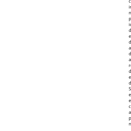
c
i
n
p
i
d
e
d
a
d
a
r
d
e
d
S
e
e
c
a
p
n