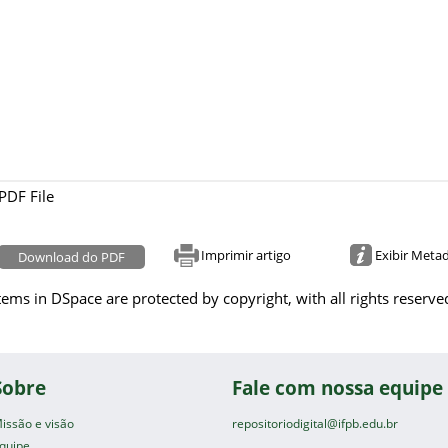
PDF File
Imprimir artigo
Exibir Meta
Download do PDF
tems in DSpace are protected by copyright, with all rights reserve
Sobre
Fale com nossa equipe
issão e visão
repositoriodigital@ifpb.edu.br
quipe