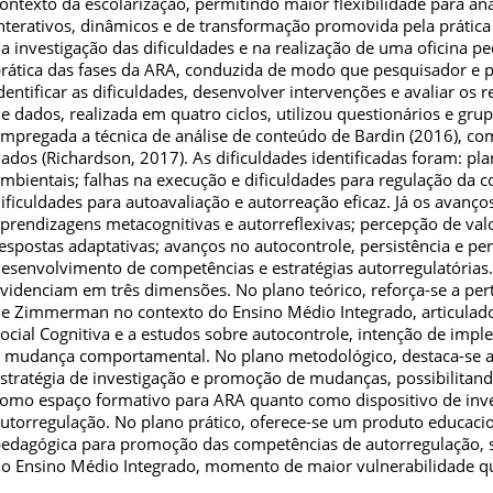
ontexto da escolarização, permitindo maior flexibilidade para an
nterativos, dinâmicos e de transformação promovida pela prática
a investigação das dificuldades e na realização de uma oficina p
rática das fases da ARA, conduzida de modo que pesquisador e p
dentificar as dificuldades, desenvolver intervenções e avaliar os 
e dados, realizada em quatro ciclos, utilizou questionários e grupo
mpregada a técnica de análise de conteúdo de Bardin (2016), co
ados (Richardson, 2017). As dificuldades identificadas foram: pla
mbientais; falhas na execução e dificuldades para regulação da 
ificuldades para autoavaliação e autorreação eficaz. Já os ava
prendizagens metacognitivas e autorreflexivas; percepção de valo
espostas adaptativas; avanços no autocontrole, persistência e pe
esenvolvimento de competências e estratégias autorregulatórias.
videnciam em três dimensões. No plano teórico, reforça-se a per
e Zimmerman no contexto do Ensino Médio Integrado, articulado 
ocial Cognitiva e a estudos sobre autocontrole, intenção de imp
 mudança comportamental. No plano metodológico, destaca-se a
stratégia de investigação e promoção de mudanças, possibilitand
omo espaço formativo para ARA quanto como dispositivo de inves
utorregulação. No plano prático, oferece-se um produto educacio
edagógica para promoção das competências de autorregulação, 
o Ensino Médio Integrado, momento de maior vulnerabilidade q