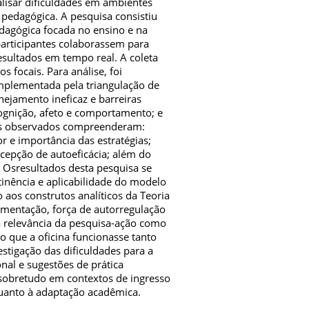
alisar dificuldades em ambientes
 pedagógica. A pesquisa consistiu
edagógica focada no ensino e na
articipantes colaborassem para
resultados em tempo real. A coleta
s focais. Para análise, foi
mplementada pela triangulação de
nejamento ineficaz e barreiras
cognição, afeto e comportamento; e
nços observados compreenderam:
r e importância das estratégias;
rcepção de autoeficácia; além do
 Osresultados desta pesquisa se
tinência e aplicabilidade do modelo
aos construtos analíticos da Teoria
lementação, força de autorregulação
 relevância da pesquisa-ação como
o que a oficina funcionasse tanto
tigação das dificuldades para a
nal e sugestões de prática
sobretudo em contextos de ingresso
uanto à adaptação acadêmica.