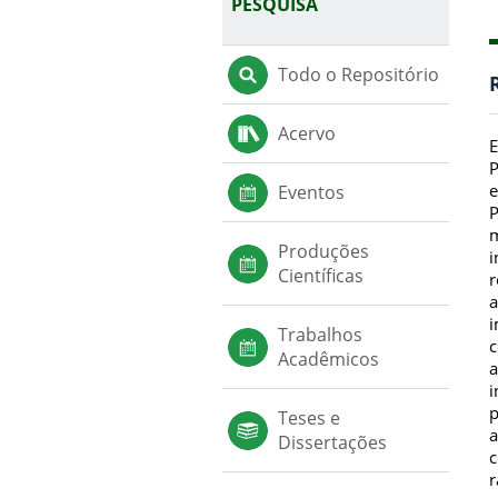
PESQUISA
Todo o Repositório
Acervo
E
P
e
Eventos
P
m
Produções
i
Científicas
r
a
i
Trabalhos
c
Acadêmicos
a
i
p
Teses e
a
Dissertações
c
r