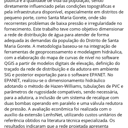
pública e à qualidade de vida da população, sendo
diretamente influenciado pelas condições topográficas e
pela infraestrutura disponível, especialmente em distritos de
pequeno porte, como Santa Maria Gorete, onde são
recorrentes problemas de baixa pressão e irregularidade no
fornecimento. Este trabalho teve como objetivo dimensionar
a rede de distribuição de água para atender de forma
adequada às demandas da população do Distrito de Santa
Maria Gorete. A metodologia baseou-se na integração de
ferramentas de geoprocessamento e modelagem hidráulica,
com a elaboração do mapa de curvas de nível no software
QGIS a partir de modelos digitais de elevação, definição do
traçado da rede de distribuição e da adutora em ambiente
SIG e posterior exportação para o software EPANET. No
EPANET, realizou-se o dimensionamento hidráulico
adotando o método de Hazen-Williams, tubulações de PVC e
parâmetros de rugosidade compatíveis, sendo necessária,
para a adutora, a inclusão de um sistema de recalque com
duas bombas operando em paralelo e uma válvula redutora
de pressão. A avaliação econômica foi realizada com o
auxílio da extensão LenhsNet, utilizando custos unitários de
referência obtidos na literatura técnica especializada. Os
resultados indicaram que a rede projetada apresenta