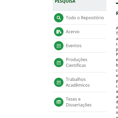
PESQUISA
Todo o Repositório
A
Acervo
T
a
c
Eventos
p
P
Produções
e
b
Científicas
c
e
Trabalhos
p
Acadêmicos
c
a
a
Teses e
d
Dissertações
i
i
p