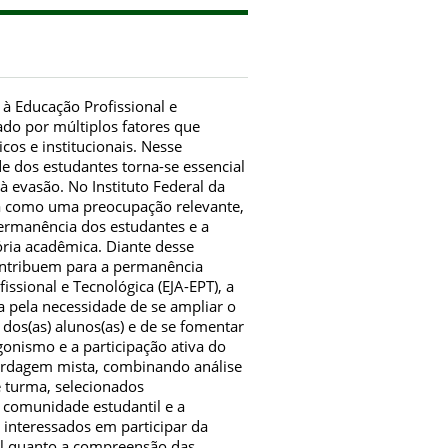
à Educação Profissional e
ado por múltiplos fatores que
os e institucionais. Nesse
 dos estudantes torna-se essencial
à evasão. No Instituto Federal da
ta como uma preocupação relevante,
ermanência dos estudantes e a
ria acadêmica. Diante desse
contribuem para a permanência
ssional e Tecnológica (EJA-EPT), a
ca pela necessidade de se ampliar o
os(as) alunos(as) e de se fomentar
onismo e a participação ativa do
ordagem mista, combinando análise
 turma, selecionados
 comunidade estudantil e a
 interessados em participar da
al quanto a compreensão das