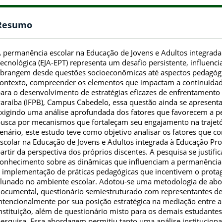
Resumo
 permanência escolar na Educação de Jovens e Adultos integrada 
ecnológica (EJA-EPT) representa um desafio persistente, influenci
brangem desde questões socioeconômicas até aspectos pedagógic
ontexto, compreender os elementos que impactam a continuidade
ara o desenvolvimento de estratégias eficazes de enfrentamento 
araíba (IFPB), Campus Cabedelo, essa questão ainda se apresen
xigindo uma análise aprofundada dos fatores que favorecem a p
usca por mecanismos que fortaleçam seu engajamento na trajetó
enário, este estudo teve como objetivo analisar os fatores que 
scolar na Educação de Jovens e Adultos integrada à Educação Profi
artir da perspectiva dos próprios discentes. A pesquisa se justifi
onhecimento sobre as dinâmicas que influenciam a permanência d
 implementação de práticas pedagógicas que incentivem o protag
lunado no ambiente escolar. Adotou-se uma metodologia de ab
ocumental, questionário semiestruturado com representantes de
ntencionalmente por sua posição estratégica na mediação entre a
nstituição, além de questionário misto para os demais estudantes
esquisa. Essa abordagem permitiu tanto uma análise institucion