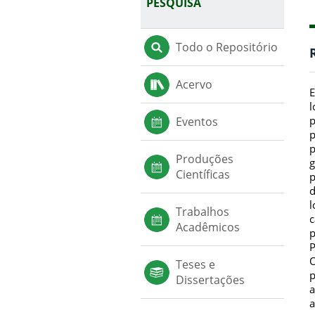
PESQUISA
Todo o Repositório
Acervo
E
l
p
Eventos
p
p
Produções
g
Científicas
p
d
l
Trabalhos
c
Acadêmicos
p
P
O
Teses e
p
Dissertações
a
a