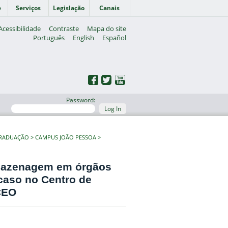
e
Serviços
Legislação
Canais
Acessibilidade
Contraste
Mapa do site
Português
English
Español
Password:
Log In
GRADUAÇÃO
CAMPUS JOÃO PESSOA
rmazenagem em órgãos
caso no Centro de
CEO