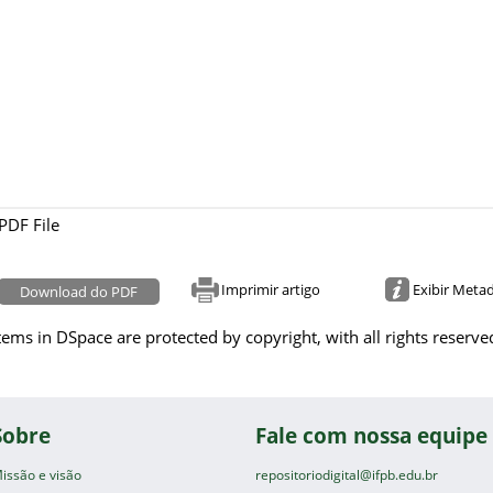
PDF File
Imprimir artigo
Exibir Meta
Download do PDF
tems in DSpace are protected by copyright, with all rights reserve
Sobre
Fale com nossa equipe
issão e visão
repositoriodigital@ifpb.edu.br