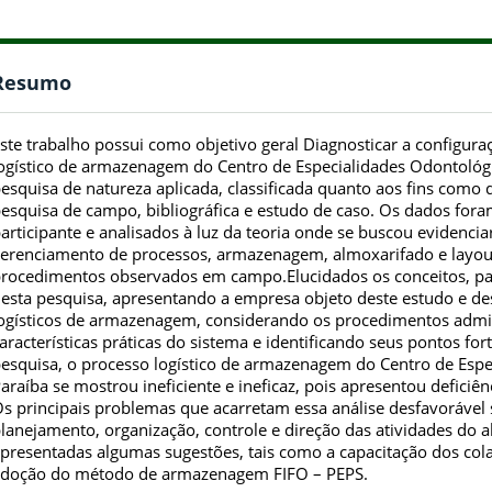
Resumo
ste trabalho possui como objetivo geral Diagnosticar a configu
ogístico de armazenagem do Centro de Especialidades Odontológi
esquisa de natureza aplicada, classificada quanto aos fins como
esquisa de campo, bibliográfica e estudo de caso. Os dados fora
articipante e analisados à luz da teoria onde se buscou evidencia
erenciamento de processos, armazenagem, almoxarifado e layout 
rocedimentos observados em campo.Elucidados os conceitos, pa
esta pesquisa, apresentando a empresa objeto deste estudo e d
ogísticos de armazenagem, considerando os procedimentos admini
aracterísticas práticas do sistema e identificando seus pontos for
esquisa, o processo logístico de armazenagem do Centro de Espe
araíba se mostrou ineficiente e ineficaz, pois apresentou deficiê
s principais problemas que acarretam essa análise desfavorável 
lanejamento, organização, controle e direção das atividades do a
presentadas algumas sugestões, tais como a capacitação dos co
doção do método de armazenagem FIFO – PEPS.