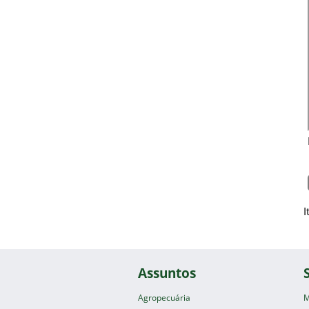
I
Assuntos
Agropecuária
M