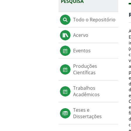
PESQUISA
Todo o Repositório
A
Acervo
E
i
(
Eventos
c
v
Produções
a
p
Científicas
e
d
Trabalhos
d
Acadêmicos
e
C
e
Teses e
f
Dissertações
d
c
e