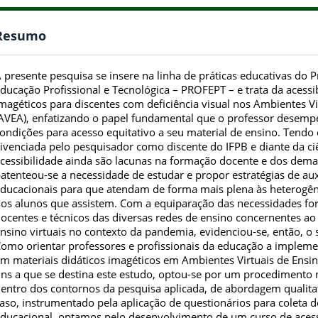
Resumo
 presente pesquisa se insere na linha de práticas educativas d
ducação Profissional e Tecnológica – PROFEPT – e trata da acessib
magéticos para discentes com deficiência visual nos Ambientes V
AVEA), enfatizando o papel fundamental que o professor desem
ondições para acesso equitativo a seu material de ensino. Tendo
ivenciada pelo pesquisador como discente do IFPB e diante da ci
cessibilidade ainda são lacunas na formação docente e dos demai
atenteou-se a necessidade de estudar e propor estratégias de aux
ducacionais para que atendam de forma mais plena às heterogê
os alunos que assistem. Com a equiparação das necessidades form
ocentes e técnicos das diversas redes de ensino concernentes a
nsino virtuais no contexto da pandemia, evidenciou-se, então, o
omo orientar professores e profissionais da educação a impleme
m materiais didáticos imagéticos em Ambientes Virtuais de Ensin
ins a que se destina este estudo, optou-se por um procedimento
entro dos contornos da pesquisa aplicada, de abordagem qualit
aso, instrumentado pela aplicação de questionários para coleta
ducacional, optamos pelo desenvolvimento de um curso de acess