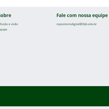
Sobre
Fale com nossa equipe
issão e visão
repositoriodigital@ifpb.edu.br
quipe