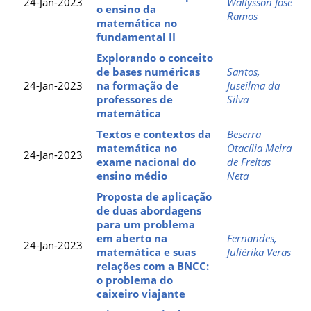
24-Jan-2023
Wallysson José
o ensino da
Ramos
matemática no
fundamental II
Explorando o conceito
de bases numéricas
Santos,
24-Jan-2023
na formação de
Juseilma da
professores de
Silva
matemática
Textos e contextos da
Beserra
matemática no
Otacília Meira
24-Jan-2023
exame nacional do
de Freitas
ensino médio
Neta
Proposta de aplicação
de duas abordagens
para um problema
em aberto na
Fernandes,
24-Jan-2023
matemática e suas
Juliérika Veras
relações com a BNCC:
o problema do
caixeiro viajante