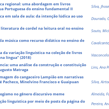
tica regional: uma abordagem em livros
Silva, Jhos
gua Portuguesa do ensino fundamental II
ica em sala de aula: da intenção lúdica ao uso
Dourado, C
literatura de cordel na leitura oral no ensino
Souto, Mic
 da música como recurso didático no ensino de
Cavalcante
da variação linguística na coleção de livros
Vasconcelos
 na língua” (2018)
ência: uma análise da construção e constituição
Lins, Ana 
ugusto Matraga
imagem do cangaceiro Lampião em narrativas
sé Pacheco, Minelvino Francisco e Guaipuan
Silva, Airt
logismo no gênero discursivo meme
Almeida, F
ção linguística por meio de posts da página do
Pereira, A