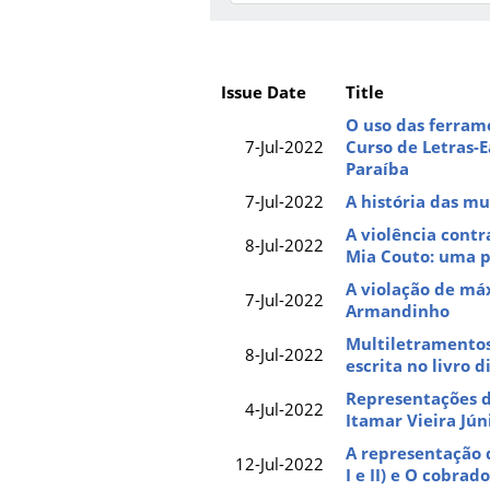
Issue Date
Title
O uso das ferram
7-Jul-2022
Curso de Letras-E
Paraíba
7-Jul-2022
A história das m
A violência contr
8-Jul-2022
Mia Couto: uma p
A violação de má
7-Jul-2022
Armandinho
Multiletramentos 
8-Jul-2022
escrita no livro 
Representações d
4-Jul-2022
Itamar Vieira Jún
A representação d
12-Jul-2022
I e II) e O cobra