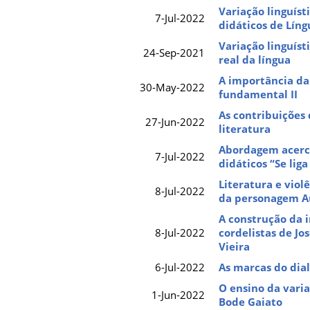
Variação linguís
7-Jul-2022
didáticos de Lín
Variação linguíst
24-Sep-2021
real da língua
A importância da 
30-May-2022
fundamental II
As contribuições
27-Jun-2022
literatura
Abordagem acerca 
7-Jul-2022
didáticos “Se liga
Literatura e viol
8-Jul-2022
da personagem A
A construção da 
8-Jul-2022
cordelistas de Jo
Vieira
6-Jul-2022
As marcas do dia
O ensino da varia
1-Jun-2022
Bode Gaiato