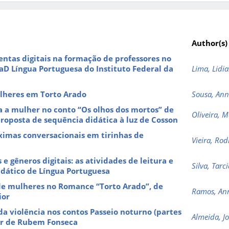
Author(s)
entas digitais na formação de professores no
aD Língua Portuguesa do Instituto Federal da
Lima, Lidi
ulheres em Torto Arado
Sousa, Ann
a a mulher no conto “Os olhos dos mortos” de
Oliveira, M
roposta de sequência didática à luz de Cosson
ximas conversacionais em tirinhas de
Vieira, Rod
e gêneros digitais: as atividades de leitura e
Silva, Tarc
didático de Língua Portuguesa
e mulheres no Romance “Torto Arado”, de
Ramos, Ann
ior
a violência nos contos Passeio noturno (partes
Almeida, Jo
dor de Rubem Fonseca