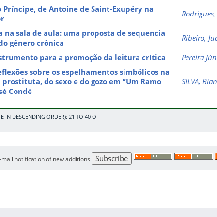
 Príncipe, de Antoine de Saint-Exupéry na
Rodrigues,
or
ca na sala de aula: uma proposta de sequência
Ribeiro, Ju
 do gênero crônica
strumento para a promoção da leitura crítica
Pereira Jún
reflexões sobre os espelhamentos simbólicos na
 prostituta, do sexo e do gozo em “Um Ramo
SILVA, Ria
osé Condé
E IN DESCENDING ORDER): 21 TO 40 OF
e-mail notification of new additions