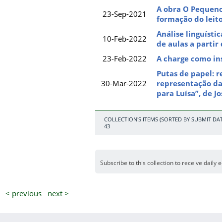
A obra O Pequeno
23-Sep-2021
formação do leit
Análise linguísti
10-Feb-2022
de aulas a partir
23-Feb-2022
A charge como in
Putas de papel: 
30-Mar-2022
representação da
para Luísa”, de J
COLLECTION'S ITEMS (SORTED BY SUBMIT DAT
43
Subscribe to this collection to receive daily 
< previous
next >